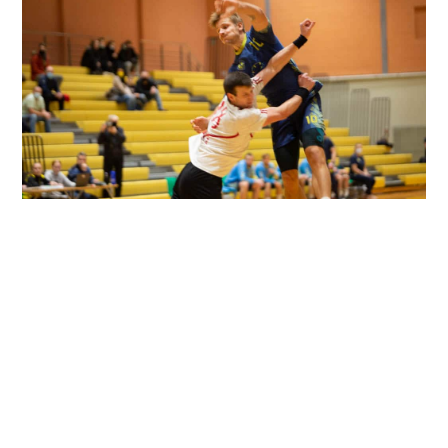
Balti Liiga põhiturniiri esimene ring läbi.
Eile lõpetasime Balti Liiga põhiturniiri esimese ringi kodus
Raasiku/Mistra vastu. Vastased on kahe hooaja vahel
tugevdanud oma ridu uute mängijatega
Loe Uudist