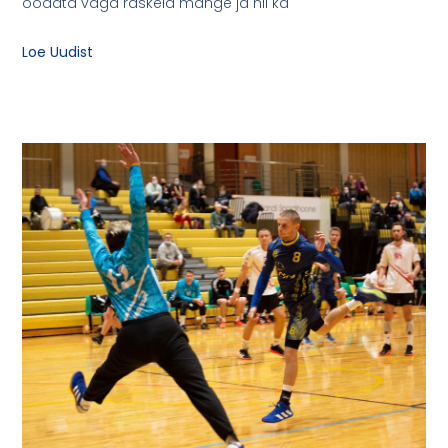
oodata väga raskeid mänge ja nii ka
Loe Uudist