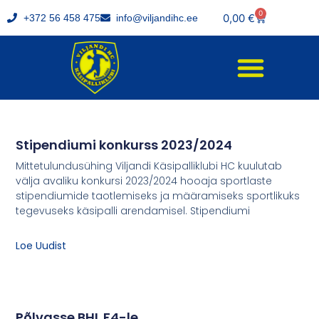
0
0,00
€
+372 56 458 475
info@viljandihc.ee
Stipendiumi konkurss 2023/2024
Mittetulundusühing Viljandi Käsipalliklubi HC kuulutab
välja avaliku konkursi 2023/2024 hooaja sportlaste
stipendiumide taotlemiseks ja määramiseks sportlikuks
tegevuseks käsipalli arendamisel. Stipendiumi
Loe Uudist
Põlvasse BHL F4-le