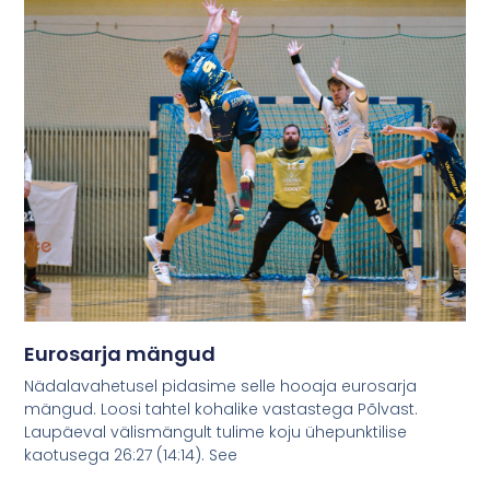
Eurosarja mängud
Nädalavahetusel pidasime selle hooaja eurosarja
mängud. Loosi tahtel kohalike vastastega Põlvast.
Laupäeval välismängult tulime koju ühepunktilise
kaotusega 26:27 (14:14). See