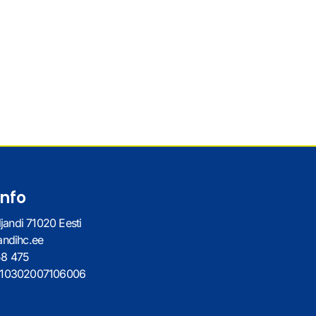
info
ljandi 71020 Eesti
andihc.ee
58 475
010302007106006