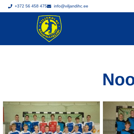
+372 56 458 475
info@viljandihc.ee
Noo