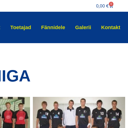
0
0,00
€
t
Toetajad
Fännidele
Galerii
Kontakt
IIGA