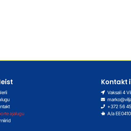
eist
Kontakt 
lerii
Vaksali 4 Vi
alugu
marko@vilj
ntakt
+372 56 4
orte ajalugu
A/a EE041
niirid