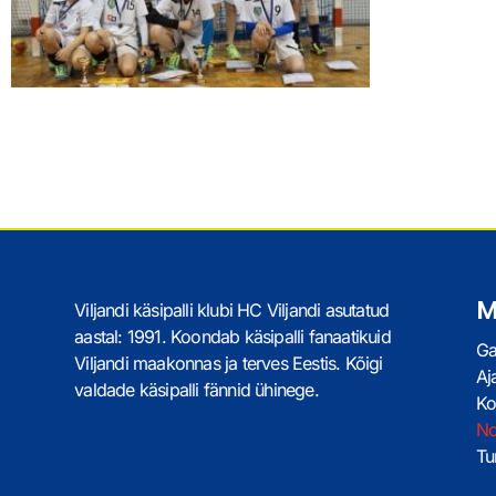
M
Viljandi käsipalli klubi HC Viljandi asutatud
aastal: 1991. Koondab käsipalli fanaatikuid
Ga
Viljandi maakonnas ja terves Eestis. Kõigi
Aj
valdade käsipalli fännid ühinege.
Ko
No
Tur