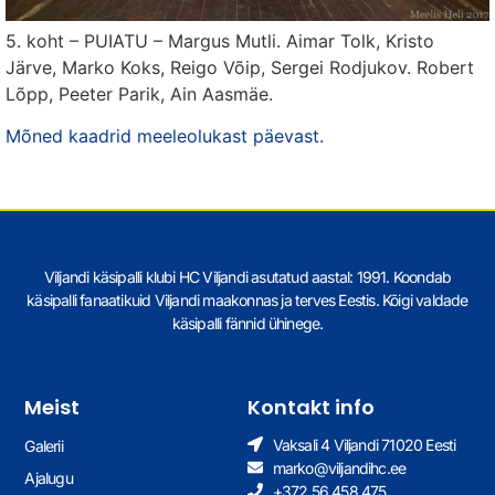
5. koht – PUIATU – Margus Mutli. Aimar Tolk, Kristo
Järve, Marko Koks, Reigo Võip, Sergei Rodjukov. Robert
Lõpp, Peeter Parik, Ain Aasmäe.
Mõned kaadrid meeleolukast päevast.
Viljandi käsipalli klubi HC Viljandi asutatud aastal: 1991. Koondab
käsipalli fanaatikuid Viljandi maakonnas ja terves Eestis. Kõigi valdade
käsipalli fännid ühinege.
Meist
Kontakt info
Vaksali 4 Viljandi 71020 Eesti
Galerii
marko@viljandihc.ee
Ajalugu
+372 56 458 475