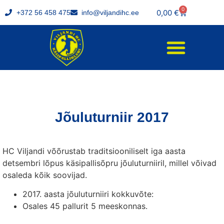
0
0,00
€
+372 56 458 475
info@viljandihc.ee
Jõuluturniir 2017
HC Viljandi võõrustab traditsiooniliselt iga aasta
detsembri lõpus käsipallisõpru jõuluturniiril, millel võivad
osaleda kõik soovijad.
2017. aasta jõuluturniiri kokkuvõte:
Osales 45 pallurit 5 meeskonnas.