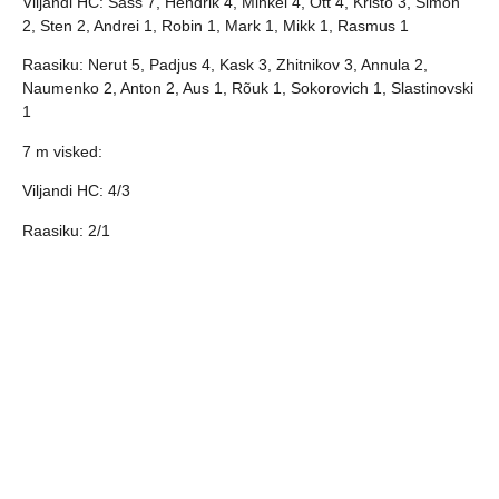
Viljandi HC: Sass 7, Hendrik 4, Mihkel 4, Ott 4, Kristo 3, Simon
2, Sten 2, Andrei 1, Robin 1, Mark 1, Mikk 1, Rasmus 1
Raasiku: Nerut 5, Padjus 4, Kask 3, Zhitnikov 3, Annula 2,
Naumenko 2, Anton 2, Aus 1, Rõuk 1, Sokorovich 1, Slastinovski
1
7 m visked:
Viljandi HC: 4/3
Raasiku: 2/1
2 min:
Viljandi HC: 8 min
Raasiku: 12 min
Järgmine mäng 26.jaanuar, kell 19.00 Kehras. 29.-30. jaanuar
Viljandis Balti Liiga mängud