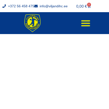
0
0,00
€
+372 56 458 475
info@viljandihc.ee