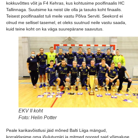
kokkuvõttes võit ja F4 Kehras, kus kohtusime poolfinaalis HC
Tallinnaga. Suutsime ka neist üle olla ja tasuks koht finaalis.
Teisest poolfinaalist tuli meile vastu Põlva Serviti. Seekord ei
olnud me sellisel tasemel, et oleks suutnud neile vastu saada,
kuid teine koht on ka väga suurepärane saavutus.
EKV II koht
Foto: Helin Potter
Peale karikavõistlusi jäid mõned Balti Liiga mängud,
korraldasime oma jõuluturniiri ja mitmed noored said võimaluse