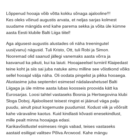
Lõppenud hooaja võib võtta kokku sõnaga ajalooline!!!
Kes oleks võinud augustis arvata, et neljas sarjas kolmest
suudame mängida end kahe parema sekka ja võita üle kümne
aasta Eesti klubile Balti Liiga tiitel!
Aga algusest-augustis alustades oli näha treeningutel
uusi(vanu) nägusid. Tuli Kristo, Ott, tuli Robi ja Simon.
Nooremad olid saanud jällegi vanemaks aasta võrra ja
kasvanud ka pikuti, kui ka laiuti. Hooajaeelsel turniiril Klaipedast
teine koht ja siis sai juba natuke aimu milline see võistkond võiks
sellel hooajal välja näha. Oli oodata pingelist ja pikka hooaega.
Alustasime juba septembri esimesel nädalavahetusel Balti
Liigaga ja üle mitme aasta lubas koosseis proovida kätt ka
Eurosarjas. Loosi tahtel vastaseks Bosnia ja Hertsegovina klubi
Sloga Doboj. Ajaloolisest teisest ringist ei jäänud väga palju
puudu, ainult pisut kogemuste puudumist. Kodust viik ja võõrsilt
kahe väravaline kaotus. Kuid kindlasti kõvasti enesekindlust,
mille pealt minna hooajaga edasi.
Karikavõistlustel esimeses ringis vabad, teises vastaseks
aastaid esiliigat valitsev Põlva Arcwood. Kahe mängu