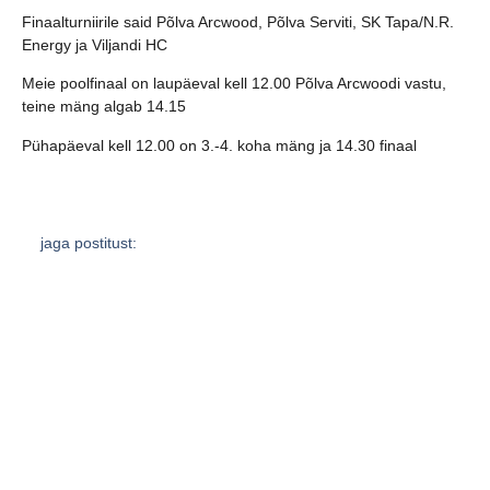
Finaalturniirile said Põlva Arcwood, Põlva Serviti, SK Tapa/N.R.
Energy ja Viljandi HC
Meie poolfinaal on laupäeval kell 12.00 Põlva Arcwoodi vastu,
teine mäng algab 14.15
Pühapäeval kell 12.00 on 3.-4. koha mäng ja 14.30 finaal
jaga postitust:
eelmine
järgmine