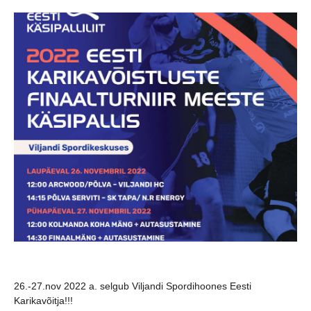
26.-27.nov 2022 a. selgub Viljandi Spordihoones Eesti
Karikavõitja!!!