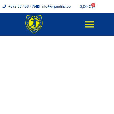
0
0,00
€
+372 56 458 475
info@viljandihc.ee