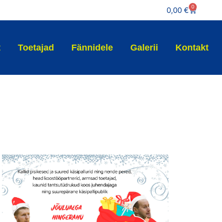
0
0,00
€
t
Toetajad
Fännidele
Galerii
Kontakt