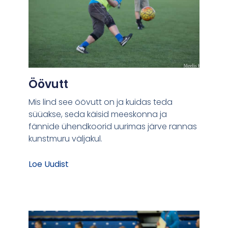
Öövutt
Mis lind see öövutt on ja kuidas teda
süüakse, seda käisid meeskonna ja
fännide ühendkoorid uurimas järve rannas
kunstmuru väljakul.
Loe Uudist