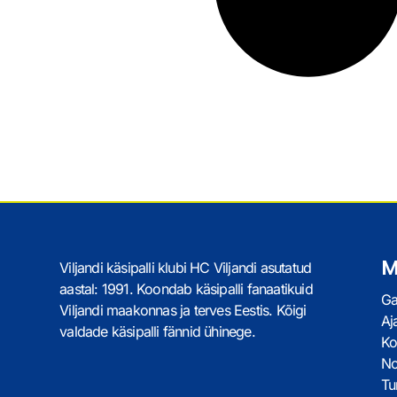
M
Viljandi käsipalli klubi HC Viljandi asutatud
aastal: 1991. Koondab käsipalli fanaatikuid
Ga
Viljandi maakonnas ja terves Eestis. Kõigi
Aj
valdade käsipalli fännid ühinege.
Ko
No
Tur