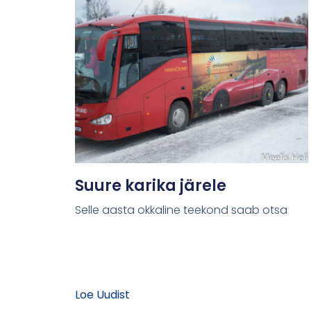
Suure karika järele
Selle aasta okkaline teekond saab otsa
Loe Uudist