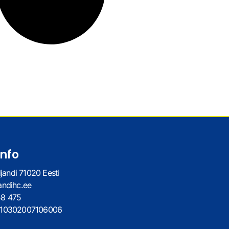
info
ljandi 71020 Eesti
andihc.ee
58 475
010302007106006