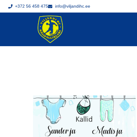
+372 56 458 475
info@viljandihc.ee