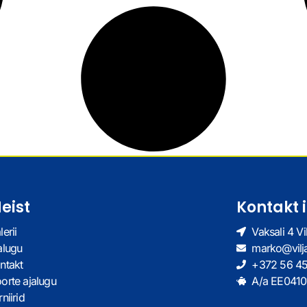
eist
Kontakt 
lerii
Vaksali 4 Vi
alugu
marko@vilj
ntakt
+372 56 4
orte ajalugu
A/a EE041
niirid