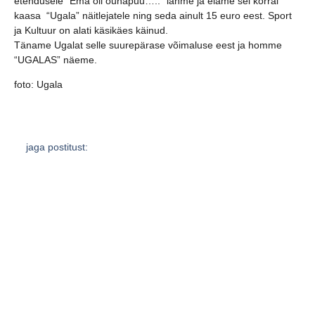
etendusele “Ema oli õunapuu…..” lähme ja elame sel korral
kaasa “Ugala” näitlejatele ning seda ainult 15 euro eest. Sport
ja Kultuur on alati käsikäes käinud.
Täname Ugalat selle suurepärase võimaluse eest ja homme
“UGALAS” näeme.
foto: Ugala
jaga postitust:
eelmine
järgmine