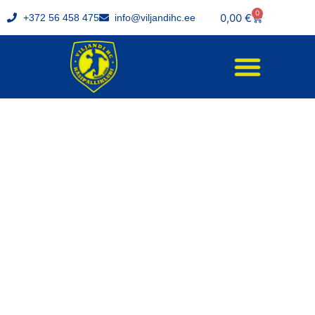
0
0,00
€
+372 56 458 475
info@viljandihc.ee