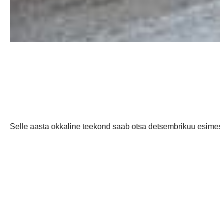
Selle aasta okkaline teekond saab otsa
detsembrikuu esimes
enne kõikse suurema karika üle andmist ei pudeneks, siis 
Õige suurusega bussi tellimiseks on tarvis teada minejate arv
Niisiis. Aeg: 2. ja 3. detsember. Väljasõit sõltub paljudest as
Kas oled tulija?
Jäta sõna oma osalusest weebikodu kommentaa
kommentaarina!