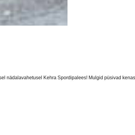
el nädalavahetusel Kehra Spordipalees! Mulgid püsivad kenasti 
tuleb minna abistama meeskonda!
ukust, ikka selleks, et keegi maha ei jääks.
jadest ja täpsustub. Sihtpunkt: Kehra.
rina, facebooki lehele postituse alla kommentaarina, või siis 