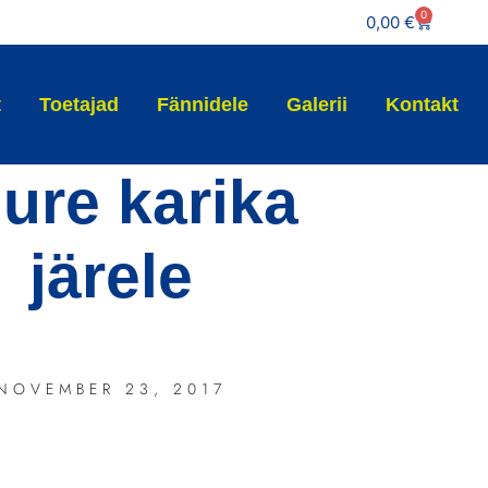
0
0,00
€
t
Toetajad
Fännidele
Galerii
Kontakt
ure karika
järele
NOVEMBER 23, 2017