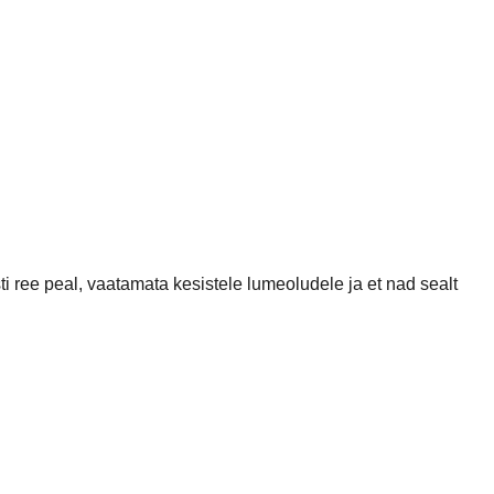
ree peal, vaatamata kesistele lumeoludele ja et nad sealt
fännigrupis samal moel, jagatud postituse alla