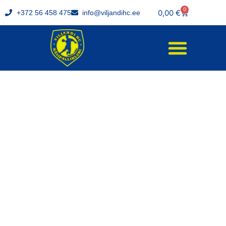
0
0,00
€
+372 56 458 475
info@viljandihc.ee