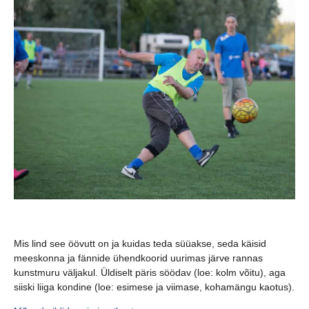
Mis lind see öövutt on ja kuidas teda süüakse, seda käisid
meeskonna ja fännide ühendkoorid uurimas järve rannas
kunstmuru väljakul. Üldiselt päris söödav (loe: kolm võitu), aga
siiski liiga kondine (loe: esimese ja viimase, kohamängu kaotus).