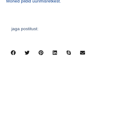
Mõned pildid uurimisretkest.
jaga postitust:
eelmine
järgmine