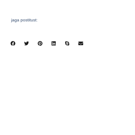
jaga postitust:
eelmine
järgmine