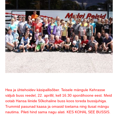
Hea ja ühtehoidev käsipallisõber. Teisele mängule Kehrasse
väljub buss reedel, 22. aprillil, kell 16.30 spordihoone eest. Meid
ootab Hansa liinide 50kohaline buss koos toreda bussijuhiga.
Trummid pasunad kaasa ja omasid toetama ning ilusat mängu
nautima. Pileti hind sama nagu alati. KES KOHAL SEE BUSSIS.