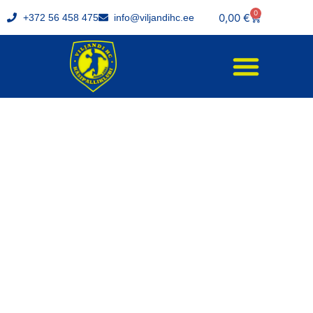
0
0,00
€
+372 56 458 475
info@viljandihc.ee