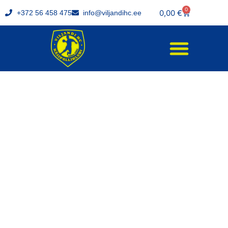
0
0,00
€
+372 56 458 475
info@viljandihc.ee