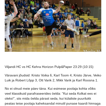
Viljandi HC vs HC Kehra Horizon Pulp&Paper 23:29 (10:15)
Väravani jõudsid: Kristo Voika 6, Karl Toom 4, Kristo Järve, Veiko
Luik ja Robert Lõpp 3, Ott Varik 2, Mikk Varik ja Karl Roosna 1.
No ei olnud meie päev täna. Kui esimese poolaja kohta võiks
veel klassikuid parafraseerides öelda: “Kui seda Kolkat ees ei
oleks!”, siis mida öelda pärast seda, kui külaliste puurilukk
peatas teise poolaja kaheksandal minutil punase kaardi hinnaga