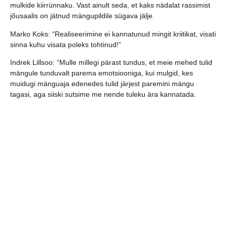
mulkide kiirrünnaku. Vast ainult seda, et kaks nädalat rassimist
jõusaalis on jätnud mängupildile sügava jälje.
Marko Koks: “Realiseerimine ei kannatunud mingit kriitikat, visati
sinna kuhu visata poleks tohtinud!”
Indrek Lillsoo: “Mulle millegi pärast tundus, et meie mehed tulid
mängule tunduvalt parema emotsiooniga, kui mulgid, kes
muidugi mänguaja edenedes tulid järjest paremini mängu
tagasi, aga siiski sutsime me nende tuleku ära kannatada.
Punane, Mikola punane oli muidugi äärmiselt rumalalt teenitud
kaart, aga emotsionaalse inimesena oli tal ka raske seda kaarti
mitte võtta.”
Mõned kaadrid mängust.
Mäng on järelvaatatav Postimehe portaalis
Kuna parandamise ruumi on, siis järgmine mäng kahe päeva
pärast Kehras ja juba järgmine kolmapäev koduses spordihallis.