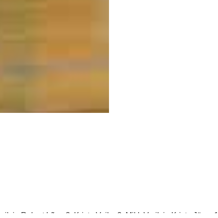
ik ja Robert Lõpp 3, Kristo Voika 2, Mikk Varik ja Kristo Järve 1