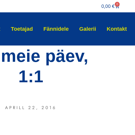
0
0,00
€
t
Toetajad
Fännidele
Galerii
Kontakt
 meie päev,
1:1
APRILL 22, 2016