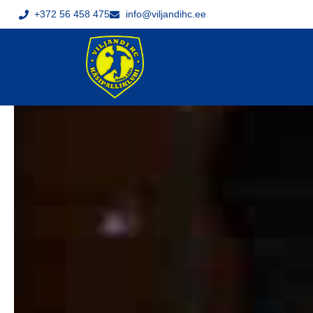
+372 56 458 475
info@viljandihc.ee