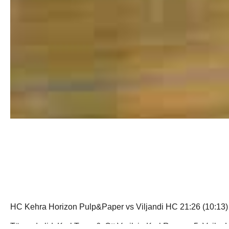
HC Kehra Horizon Pulp&Paper vs Viljandi HC 21:26 (10:13)
Täpsed olid: Karl Toom 6, Ott Varik ja Karl Roosna 5, Veiko Lu