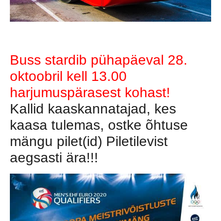
Buss stardib pühapäeval 28.
oktoobril kell 13.00
harjumuspärasest kohast!
Kallid kaaskannatajad, kes
kaasa tulemas, ostke õhtuse
mängu pilet(id) Piletilevist
aegsasti ära!!!