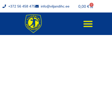
0
0,00
€
+372 56 458 475
info@viljandihc.ee