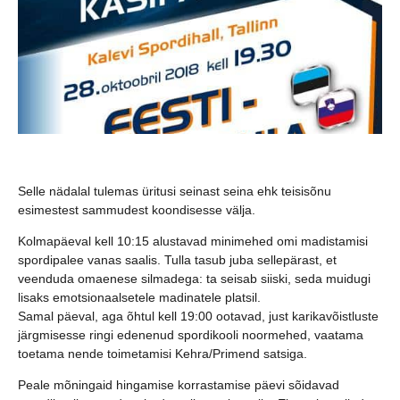
Selle nädalal tulemas üritusi seinast seina ehk teisisõnu
esimestest sammudest koondisesse välja.
Kolmapäeval kell 10:15 alustavad minimehed omi madistamisi
spordipalee vanas saalis. Tulla tasub juba sellepärast, et
veenduda omaenese silmadega: ta seisab siiski, seda muidugi
lisaks emotsionaalsetele madinatele platsil.
Samal päeval, aga õhtul kell 19:00 ootavad, just karikavõistluste
järgmisesse ringi edenenud spordikooli noormehed, vaatama
toetama nende toimetamisi Kehra/Primend satsiga.
Peale mõningaid hingamise korrastamise päevi sõidavad