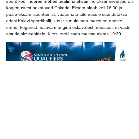
spordikooli noored mehed pealinna eksamile. Eksamineerijad on
kogemustest pakatavad Oskarid. Eksam algab kell 16:00 ja
peale eksami sooritamist, vaatamata tulemusele suundutakse
edasi Kalevi spordihalli, kus viis mulgimaa meest on eneste
ümber kogunud maleva mängida oskavatest meestest, et vastu
astuda sloveenidele. Kirssi tordil saab maitsta alates 19:30.