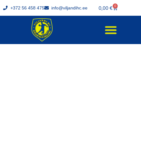
0
0,00
€
+372 56 458 475
info@viljandihc.ee