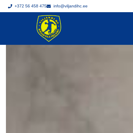
+372 56 458 475
info@viljandihc.ee