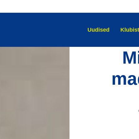
Uudised
Klubis
M
ma