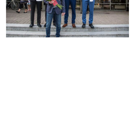
Vasakult: Raul Peet, Kert Hunt, treener Marko Koks, Sander
Rohtla ja Simon Drõgin.
[logo_carousel_slider]
jaga postitust: