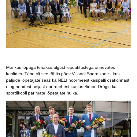
Mai kuu lõpuga tehakse algust lõpuaktustega erinevates
koolides. Täna oli see tähtis päev Viljandi Spordikoolis, kus
paljude lõpetajate seas ka NELI noormeest käsipalli osakonnast
ning nendest neljast noormehest kuulus Simon Drõgin ka
spordikooli parimate lõpetajate hulka.