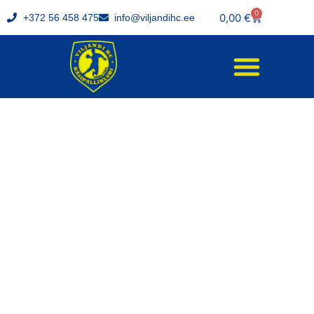
0
0,00
€
+372 56 458 475
info@viljandihc.ee