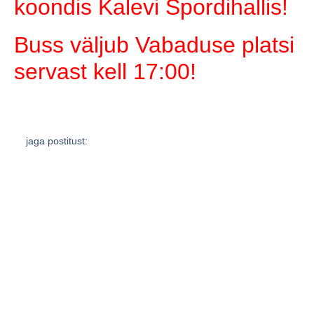
koondis Kalevi Spordihallis!
Buss väljub Vabaduse platsi
servast kell 17:00!
jaga postitust:
eelmine
järgmine