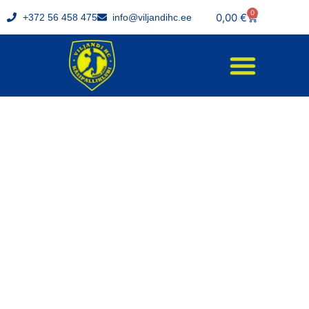
0
0,00
€
+372 56 458 475
info@viljandihc.ee