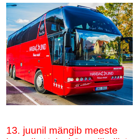
13. juunil mängib meeste