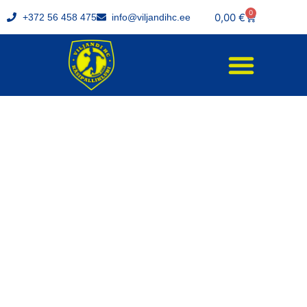
0
0,00
€
+372 56 458 475
info@viljandihc.ee