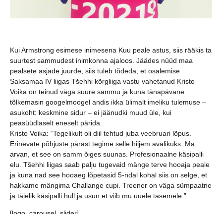
Kui Armstrong esimese inimesena Kuu peale astus, siis rääkis ta
suurtest sammudest inimkonna ajaloos. Jäädes nüüd maa
pealsete asjade juurde, siis tuleb tõdeda, et osalemise
Saksamaa IV liigas Tšehhi kõrgliiga vastu vahetanud Kristo
Voika on teinud väga suure sammu ja kuna tänapävane
tõlkemasin googelmoogel andis ikka ülimalt imeliku tulemuse –
asukoht: keskmine sidur – ei jäänudki muud üle, kui
peasüüdlaselt eneselt pärida.
Kristo Voika: “Tegelikult oli diil tehtud juba veebruari lõpus.
Erinevate põhjuste pärast tegime selle hiljem avalikuks. Ma
arvan, et see on samm õiges suunas. Profesionaalne käsipalli
elu. Tšehhi liigas saab palju tugevaid mänge terve hooaja peale
ja kuna nad see hooaeg lõpetasid 5-ndal kohal siis on selge, et
hakkame mängima Challange cupi. Treener on väga sümpaatne
ja täielik käsipalli hull ja usun et viib mu uuele tasemele.”
[logo_carousel_slider]