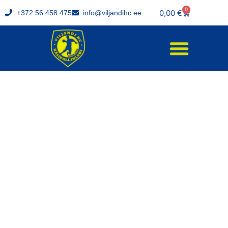
0
0,00
€
+372 56 458 475
info@viljandihc.ee