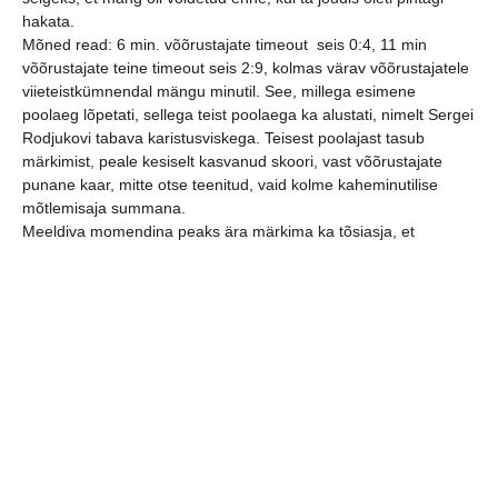
hakata.
Mõned read: 6 min. võõrustajate timeout seis 0:4, 11 min
võõrustajate teine timeout seis 2:9, kolmas värav võõrustajatele
viieteistkümnendal mängu minutil. See, millega esimene
poolaeg lõpetati, sellega teist poolaega ka alustati, nimelt Sergei
Rodjukovi tabava karistusviskega. Teisest poolajast tasub
märkimist, peale kesiselt kasvanud skoori, vast võõrustajate
punane kaar, mitte otse teenitud, vaid kolme kaheminutilise
mõtlemisaja summana.
Meeldiva momendina peaks ära märkima ka tõsiasja, et
peaaegu kõik kohal olnud mängumehed, peale väravavahtide,
said käe valgeks.
Laupäeval, 2. detsembril kell 15:00
väljub
ilus suur punane autobuss tavapärasest
kohast, Vabaduse platsi veerest.
Kaasa tuleb võtta trummid ja pasunad ja
valjuhäälsed sõbrad ja sõprade sõbrad ja
…. Ees ootavad lõpule läheneva aasta
kõikse tähtsamad kohtumised!!!