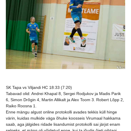
SK Tapa vs Viljandi HC 18:33 (7:20)
Tabavad olid:
Andrei Khapal 8, Sergei Rodjukov ja Madis Parik
6, Simon Drõgin 4, Martin Allikalt ja Alex Toom 3. Robert Lõpp 2,
Raiko Roosna 1.
Enne mängu algust online protokolli avades tekkis küll hinge
värin, kuidas mulkide väga õhuke koosseis Virumaal hakkama
saab, aga jälgides ridade lisandumist protokolli sai järjst enam
selgeks, et mäng oli võidetud enne, kui ta jõudis õieti pihtagi