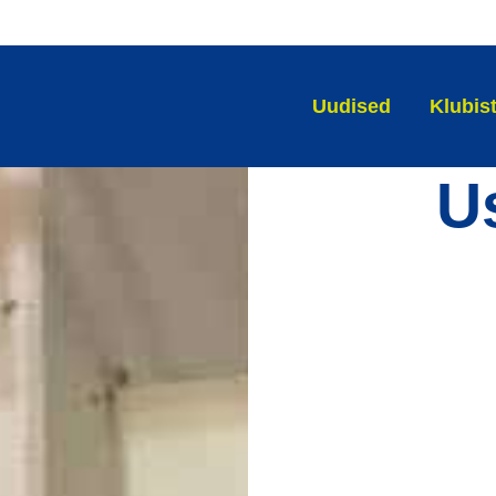
Uudised
Klubis
U