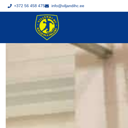
+372 56 458 475
info@viljandihc.ee