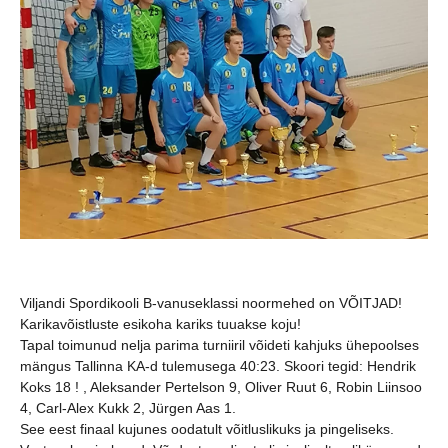
Viljandi Spordikooli B-vanuseklassi noormehed on VÕITJAD!
Karikavõistluste esikoha kariks tuuakse koju!
Tapal toimunud nelja parima turniiril võideti kahjuks ühepoolses
mängus Tallinna KA-d tulemusega 40:23. Skoori tegid: Hendrik
Koks 18 ! , Aleksander Pertelson 9, Oliver Ruut 6, Robin Liinsoo
4, Carl-Alex Kukk 2, Jürgen Aas 1.
See eest finaal kujunes oodatult võitluslikuks ja pingeliseks.