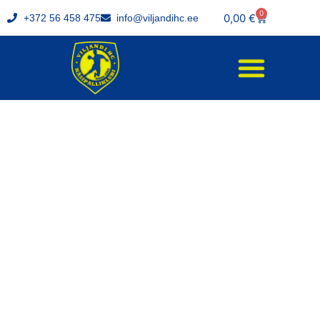
0
0,00
€
+372 56 458 475
info@viljandihc.ee