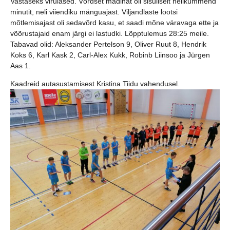
Vastaseks virulased. Võrdset madinat oli sisuliselt nelikümmend
minutit, neli viiendiku mänguajast. Viljandlaste lootsi
mõtlemisajast oli sedavõrd kasu, et saadi mõne väravaga ette ja
võõrustajaid enam järgi ei lastudki. Lõpptulemus 28:25 meile.
Tabavad olid: Aleksander Pertelson 9, Oliver Ruut 8, Hendrik
Koks 6, Karl Kask 2, Carl-Alex Kukk, Robinb Liinsoo ja Jürgen
Aas 1.
Kaadreid autasustamisest Kristina Tiidu vahendusel.