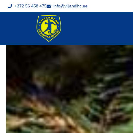
+372 56 458 475
info@viljandihc.ee