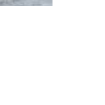
 kõigi toetajate kõlavaid hääli, villis peopesasid, sirgeks puhu
6.15 Viimsisse
, et seal kaasa elada meie tublidele poistele esi
ades postituse alla, siis saame bussi suurusega arvestada.