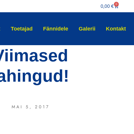
0
0,00
€
t
Toetajad
Fännidele
Galerii
Kontakt
Viimased
lahingud!
MAI 5, 2017