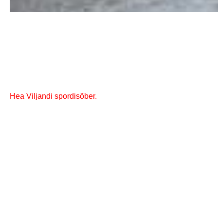
Hea Viljandi spordisõber.
Nüüd ja ainult nüüd vajab Viljandi HC käsipallimeeskond eriti
Juba sel
teisipäeval 9. mail väljub Mulgi Reiside buss kell 1
teada, kas siin kirjutades kommentaari või Facebookis kirjut
Hoidke omi hääli ja lööge pasunad läikima!