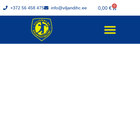
0
0,00
€
+372 56 458 475
info@viljandihc.ee