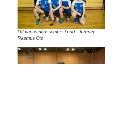
D2 vanuseklassi meeskond – treener
Rasmus Ots
Võistkonna parim – Gert-Marten Kaup
Pildid viimasest päevast turniiril