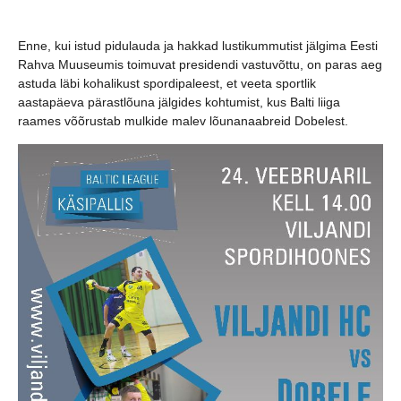
Enne, kui istud pidulauda ja hakkad
lustikummutist jälgima Eesti
Rahva Muuseumis toimuvat presidendi vastuvõttu, on paras aeg
astuda läbi kohalikust spordipaleest, et veeta sportlik
aastapäeva pärastlõuna jälgides kohtumist, kus Balti liiga
raames võõrustab mulkide malev lõunanaabreid Dobelest.