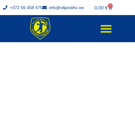
0
0,00
€
+372 56 458 475
info@viljandihc.ee