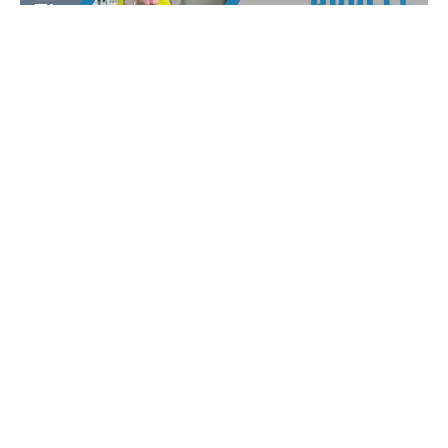
Viljandi HC käsipallimeeskond
soovib kõigile kaunist EV100
sünnipäeva!