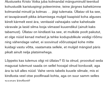
Alustuseks Kristo Voika juba kolmandal mänguminutil teenitud
kohustuslik karistuspingi poleerimine, teine järgnes kahekümne
kolmandal minutil ja kolmas … jäigi tulemata. Üllatav oli ka see,
et tavapäraselt pikka ärkamisega mulgid kaapisid koha alguses
kiirelt kärmelt eest ära, venitasid vaheajaks vahe kaheksale
väravale ja lasid silma looja viimasel kuuendikul (ainult kaks
tabamust). Üllatav on kindlasti ka see, et mulkide poolt pakutut,
et olge nüüd kenad mehed ja tehke kodupublikule veidigi rõõmu
ning vähendage vahet, ei soovinud võõrustajad kohe mitte
kuidagi vastu võtta, vaatamata sellele, et mulgid mängisd päris
pikalt ainult nelja platsimehega.
Lõppeks kas tulemus oligi nii üllatav? Ei ta olnud, proovitud seda
magusat tulemust saada on sellel hooajal olnud korduvalt, aga
ära ta tuli alles nüüd. Vahe venis tabelis kuuele silmale, mis ei
kindlusta veel otse poolfinaali kohta, aga on suur samm selles
suunas kindlasti!
Juba kolme päeva pärast tulevad kohalikku spordipaleesse meie
riigi suurt juubelit sportlikult tähistama lõunanaabrid. Ole Sinagi
enne kohal! Jõuad parasjagu peale kohtumist koju jälgima
presidendi vastuvõttu!