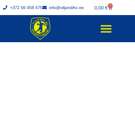
0
0,00
€
+372 56 458 475
info@viljandihc.ee