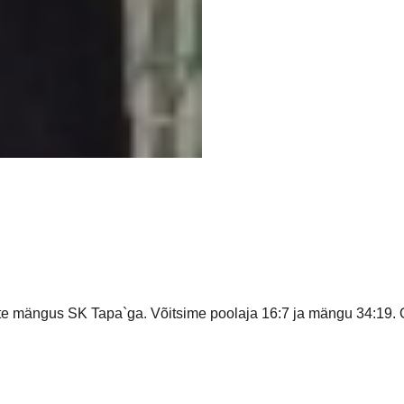
 mängus SK Tapa`ga. Võitsime poolaja 16:7 ja mängu 34:19. Ott 8
al eesti Karikavõistluste 1/8 finaalis Valga Käval`iga. Esimen
rl T 3, Kristo 2, Mark 2, Vitali 2.