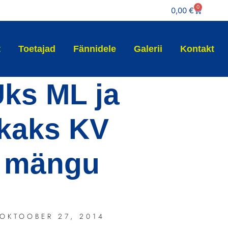
0
0,00
€
t
Toetajad
Fännidele
Galerii
Kontakt
ks ML ja
kaks KV
mängu
OKTOOBER 27, 2014