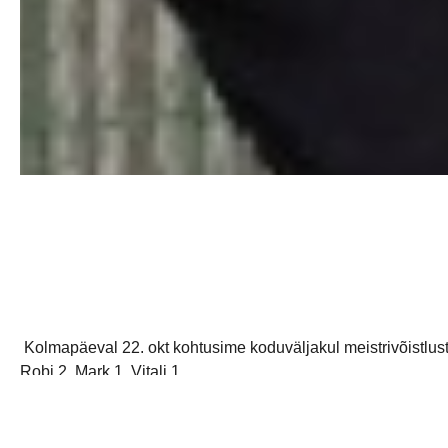
Kolmapäeval 22. okt kohtusime koduväljakul meistrivõistluste
Robi 2, Mark 1, Vitali 1.
Laupäeval 25. okt ja pühapäeval 26. okt kohtusime kahel korr
kogu mäng 34:16. Ott 9, Robi 5, Kristjan 4, Karl R 4, Mikk 3, Ka