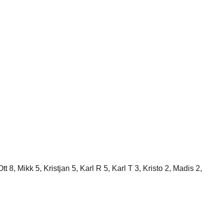
, Mikk 5, Kristjan 5, Karl R 5, Karl T 3, Kristo 2, Madis 2,
e mäng koduväljakul pani asjad juba paika, poolaeg 16:5 ja