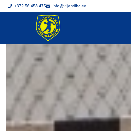
+372 56 458 475
info@viljandihc.ee