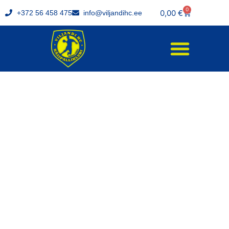
0
0,00
€
+372 56 458 475
info@viljandihc.ee