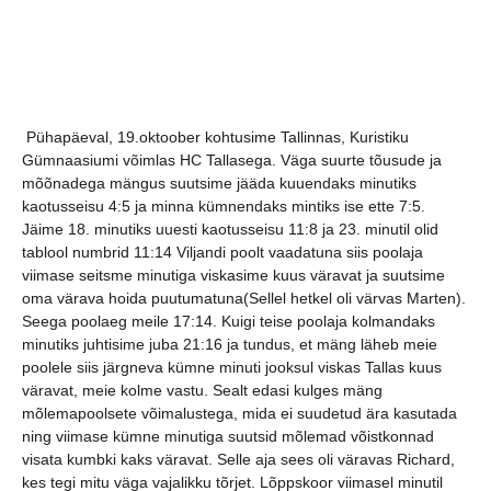
Pühapäeval, 19.oktoober kohtusime Tallinnas, Kuristiku
Gümnaasiumi võimlas HC Tallasega. Väga suurte tõusude ja
mõõnadega mängus suutsime jääda kuuendaks minutiks
kaotusseisu 4:5 ja minna kümnendaks mintiks ise ette 7:5.
Jäime 18. minutiks uuesti kaotusseisu 11:8 ja 23. minutil olid
tablool numbrid 11:14 Viljandi poolt vaadatuna siis poolaja
viimase seitsme minutiga viskasime kuus väravat ja suutsime
oma värava hoida puutumatuna(Sellel hetkel oli värvas Marten).
Seega poolaeg meile 17:14. Kuigi teise poolaja kolmandaks
minutiks juhtisime juba 21:16 ja tundus, et mäng läheb meie
poolele siis järgneva kümne minuti jooksul viskas Tallas kuus
väravat, meie kolme vastu. Sealt edasi kulges mäng
mõlemapoolsete võimalustega, mida ei suudetud ära kasutada
ning viimase kümne minutiga suutsid mõlemad võistkonnad
visata kumbki kaks väravat. Selle aja sees oli väravas Richard,
kes tegi mitu väga vajalikku tõrjet. Lõppskoor viimasel minutil