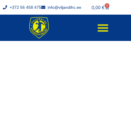
0
0,00
€
+372 56 458 475
info@viljandihc.ee