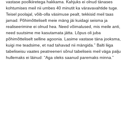
vastase poolkiiretega hakkama. Kahjuks ei olnud tänases
kohtumises meil nii umbes 40 minutit ka väravavahtide tuge.
Teisel poolajal, võib-olla väsimuse pealt, tekkisid meil taas
jamad. Põhimõtteliselt meie mäng jäi kuidagi seisma ja
realiseerimine ei olnud hea. Need võimalused, mis meile anti,
need suutsime me kasutamata jätta. Lõpus oli juba
põhimõtteliselt selline agoonia. Lasime vastase täna jooksma,
kuigi me teadsime, et nad tahavad nii mängida.” Balti liiga
tabeliseisu vaates peatreeneri sõnul tabeliseis meil väga palju
hullemaks ei läinud: “Aga oleks saanud paremaks minna.”
Viljandi HC väravad: Andrii Basarab 6, Serhii Dubovyk, Mikk
Varik, Hendrik Koks 4, Johannes Pertelson, Ott Varik 3, Urmas
Rõuk, Sten Maasalu, Jaan-Paul Varik 2, Simon Drõgin, Sivert
Raide, Kristo Voika 1.
HC Dragunas Klaipeda parim oli Karolis Stropus 6 väravaga.
Foto: Helin Potter/Viljandi HC