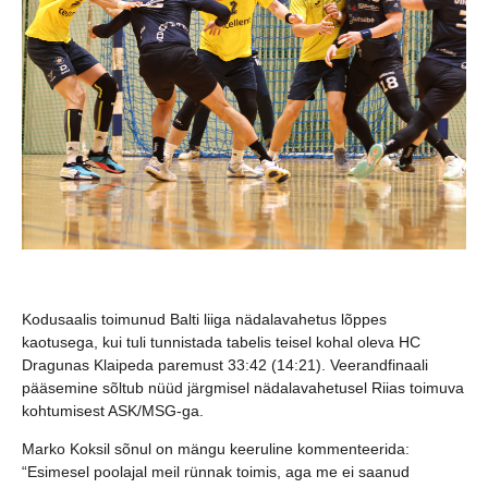
Kodusaalis toimunud Balti liiga nädalavahetus lõppes
kaotusega, kui tuli tunnistada tabelis teisel kohal oleva HC
Dragunas Klaipeda paremust 33:42 (14:21). Veerandfinaali
pääsemine sõltub nüüd järgmisel nädalavahetusel Riias toimuva
kohtumisest ASK/MSG-ga.
Marko Koksil sõnul on mängu keeruline kommenteerida:
“Esimesel poolajal meil rünnak toimis, aga me ei saanud