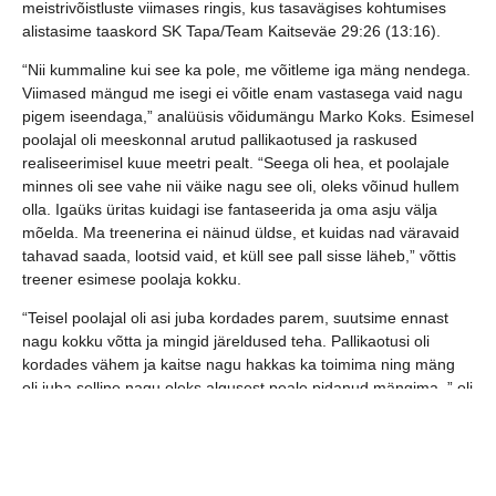
meistrivõistluste viimases ringis, kus tasavägises kohtumises
alistasime taaskord SK Tapa/Team Kaitseväe 29:26 (13:16).
“Nii kummaline kui see ka pole, me võitleme iga mäng nendega.
Viimased mängud me isegi ei võitle enam vastasega vaid nagu
pigem iseendaga,” analüüsis võidumängu Marko Koks. Esimesel
poolajal oli meeskonnal arutud pallikaotused ja raskused
realiseerimisel kuue meetri pealt. “Seega oli hea, et poolajale
minnes oli see vahe nii väike nagu see oli, oleks võinud hullem
olla. Igaüks üritas kuidagi ise fantaseerida ja oma asju välja
mõelda. Ma treenerina ei näinud üldse, et kuidas nad väravaid
tahavad saada, lootsid vaid, et küll see pall sisse läheb,” võttis
treener esimese poolaja kokku.
“Teisel poolajal oli asi juba kordades parem, suutsime ennast
nagu kokku võtta ja mingid järeldused teha. Pallikaotusi oli
kordades vähem ja kaitse nagu hakkas ka toimima ning mäng
oli juba selline nagu oleks algusest peale pidanud mängima, ” oli
Marko Koks teise poolaja mängupildi muutusega rahul.
Nädalavahetusel toimuvad võõrsil otsustavad mängud Balti
liigas veerandfinaali pääsu nimel. Esmalt on otsustav mäng