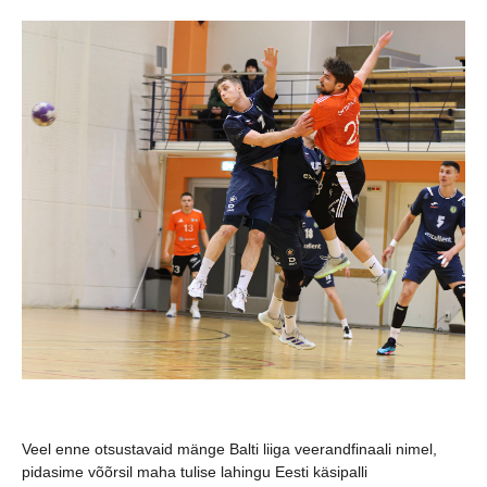
Veel enne otsustavaid mänge Balti liiga veerandfinaali nimel,
pidasime võõrsil maha tulise lahingu Eesti käsipalli