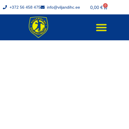
0
0,00
€
+372 56 458 475
info@viljandihc.ee