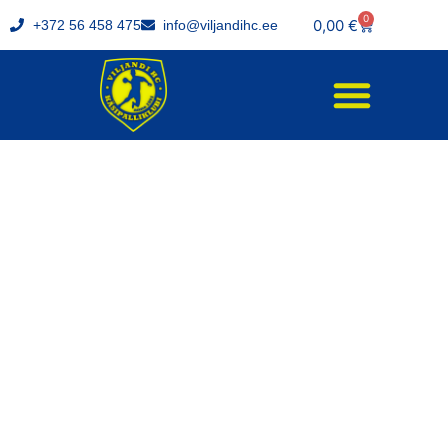
0
0,00
€
+372 56 458 475
info@viljandihc.ee