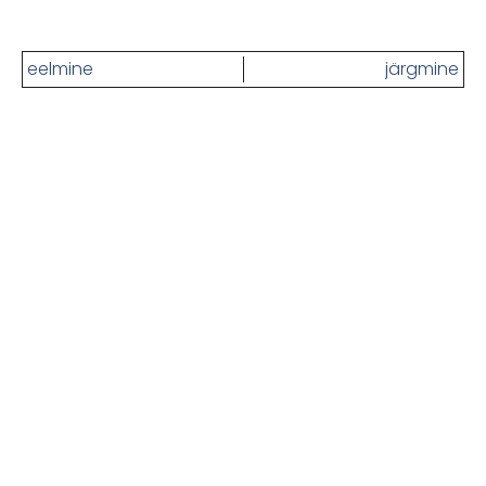
eelmine
järgmine
Kas oled ikka näljane? Siin on
rohkem