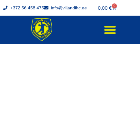
0
0,00
€
+372 56 458 475
info@viljandihc.ee