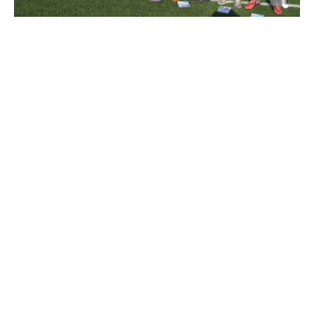
jaga postitust:
eelmine
järgmine