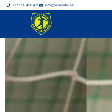
+372 56 458 475
info@viljandihc.ee