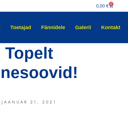
0
0,00
€
t
Toetajad
Fännidele
Galerii
Kontakt
Topelt
nesoovid!
JAANUAR 21, 2021