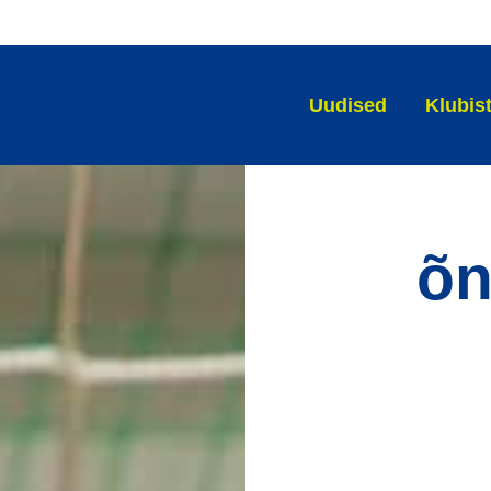
Uudised
Klubis
õn