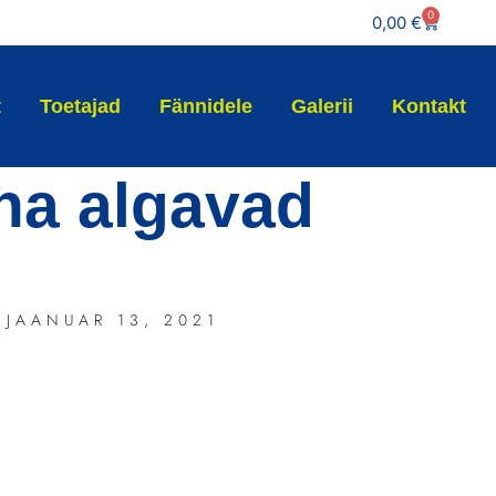
0
0,00
€
t
Toetajad
Fännidele
Galerii
Kontakt
na algavad
JAANUAR 13, 2021