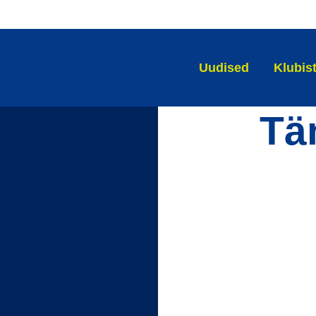
Uudised
Klubis
Tä