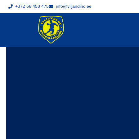
+372 56 458 475
info@viljandihc.ee