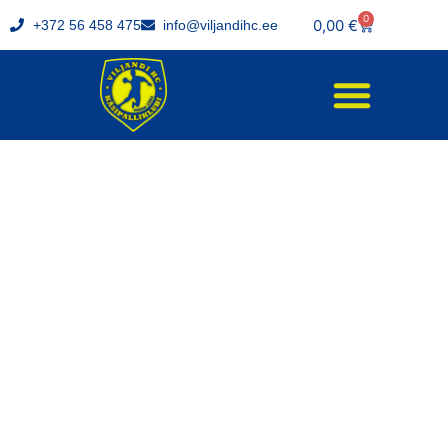
0
0,00
€
+372 56 458 475
info@viljandihc.ee