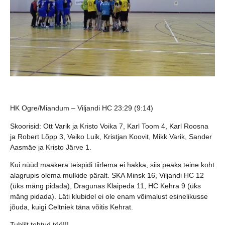
HK Ogre/Miandum – Viljandi HC 23:29 (9:14)
Skoorisid: Ott Varik ja Kristo Voika 7, Karl Toom 4, Karl Roosna
ja Robert Lõpp 3, Veiko Luik, Kristjan Koovit, Mikk Varik, Sander
Aasmäe ja Kristo Järve 1.
Kui nüüd maakera teispidi tiirlema ei hakka, siis peaks teine koht
alagrupis olema mulkide päralt. SKA Minsk 16, Viljandi HC 12
(üks mäng pidada), Dragunas Klaipeda 11, HC Kehra 9 (üks
mäng pidada). Läti klubidel ei ole enam võimalust esinelikusse
jõuda, kuigi Celtniek täna võitis Kehrat.
Tublilt tehtud töö!!!