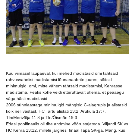
Kuu viimasel laupäeval, kui mehed madistasid omi tähtsaid
rahvusvahelisi madistamisi lõunanaabrite juures, sõitsid
minimulgid omi, mitte vähem tähtsaid madistamisi, Kehrasse
madistama. Peaks kohe veidi etteruttavalt ütlema, et peaaegu
väga hästi madistasid.
2006 sünniaastaga minimulgid mängisid C-alagrupis ja alistasid
kõik neli vastast. HC Tartu alistati 13:2, Aruküla 17:7,
Tln/Merivälja 11:8 ja Tln/Õismäe 19:3.
Edasi poolfinaalis oli tihe andmine võõrustajatega. Viljandi SK vs
HC Kehra 13:12, millele järgnes finaal Tapa SK-ga. Mäng, kus