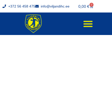
0
0,00
€
+372 56 458 475
info@viljandihc.ee