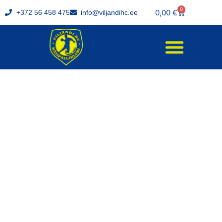
0
0,00
€
+372 56 458 475
info@viljandihc.ee