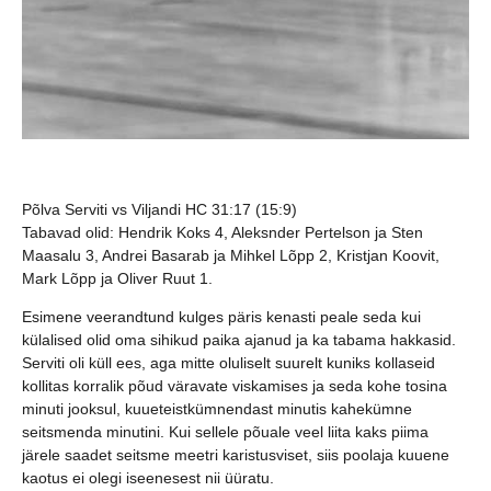
Põlva Serviti vs Viljandi HC 31:17 (15:9)
Tabavad olid: Hendrik Koks 4, Aleksnder Pertelson ja Sten
Maasalu 3, Andrei Basarab ja Mihkel Lõpp 2, Kristjan Koovit,
Mark Lõpp ja Oliver Ruut 1.
Esimene veerandtund kulges päris kenasti peale seda kui
külalised olid oma sihikud paika ajanud ja ka tabama hakkasid.
Serviti oli küll ees, aga mitte oluliselt suurelt kuniks kollaseid
kollitas korralik põud väravate viskamises ja seda kohe tosina
minuti jooksul, kuueteistkümnendast minutis kahekümne
seitsmenda minutini. Kui sellele põuale veel liita kaks piima
järele saadet seitsme meetri karistusviset, siis poolaja kuuene
kaotus ei olegi iseenesest nii üüratu.