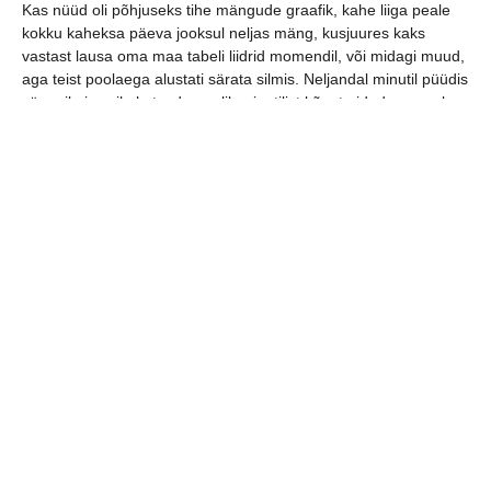
Kas nüüd oli põhjuseks tihe mängude graafik, kahe liiga peale
kokku kaheksa päeva jooksul neljas mäng, kusjuures kaks
vastast lausa oma maa tabeli liidrid momendil, või midagi muud,
aga teist poolaega alustati särata silmis. Neljandal minutil püüdis
sära silmis esile kutsuda pealik minutilist kõnet pidades, aga ka
sellest polnud abi. Kakskümmend minutit enne lõppu vahetati
väravast pingile Rasmus Ots, kes vähegi püüdis meeskonda
tassida, aga palju temagi üksi jõudis. Sellel hooaja põhiturniiril
me Serviti sellidele vastu ei saanud.
jaga postitust:
eelmine
järgmine