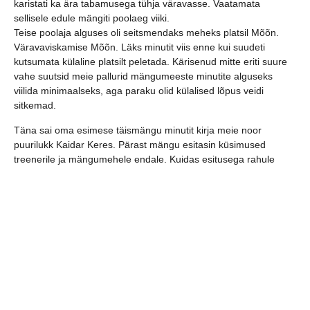
karistati ka ära tabamusega tühja väravasse. Vaatamata
sellisele edule mängiti poolaeg viiki.
Teise poolaja alguses oli seitsmendaks meheks platsil Mõõn.
Väravaviskamise Mõõn. Läks minutit viis enne kui suudeti
kutsumata külaline platsilt peletada. Kärisenud mitte eriti suure
vahe suutsid meie pallurid mängumeeste minutite alguseks
viilida minimaalseks, aga paraku olid külalised lõpus veidi
sitkemad.
Täna sai oma esimese täismängu minutit kirja meie noor
puurilukk Kaidar Keres. Pärast mängu esitasin küsimused
treenerile ja mängumehele endale. Kuidas esitusega rahule
jäid? Mis hindeks paned?
Loots Marko Koks: “KUUS! Tema tegi oma töö korralikult ära,
tema taha küll midagi ei jäänud!”
Puurilukk Kaidar Keres: “Kolm plussiga. Vaatasiin videost küll
nende tegutsemised enne mängu üle ja teadsin nende viske
kohti ette, aga paraku on veel ruumi minna paremaks.”
Mõned stoppkaadrid kohtumisest.