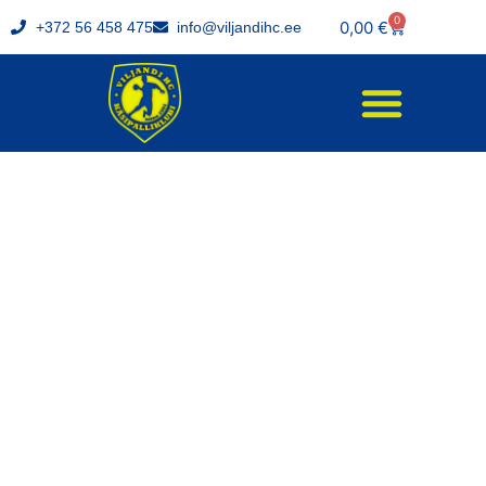
0
0,00
€
+372 56 458 475
info@viljandihc.ee