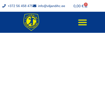
0
0,00
€
+372 56 458 475
info@viljandihc.ee