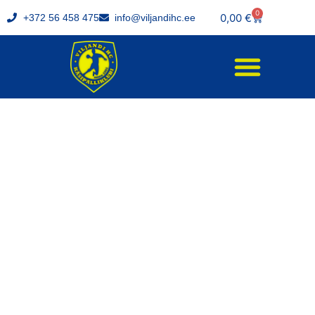
0
0,00
€
+372 56 458 475
info@viljandihc.ee