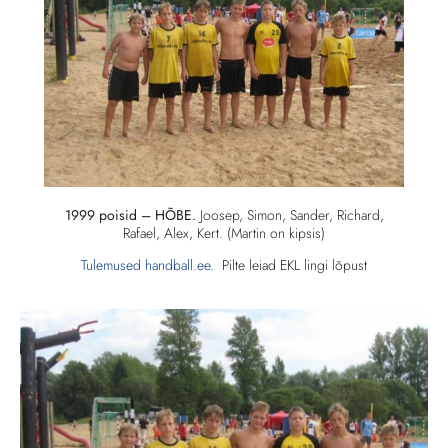
1999 poisid – HÕBE.
Joosep, Simon, Sander, Richard,
Rafael, Alex, Kert. (Martin on kipsis)
Tulemused handball.ee.
Pilte leiad EKL lingi lõpust