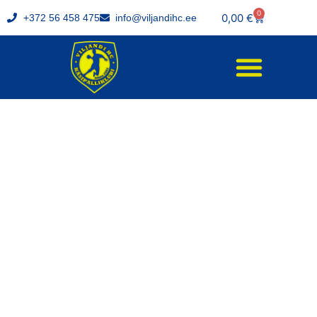
0
0,00
€
+372 56 458 475
info@viljandihc.ee