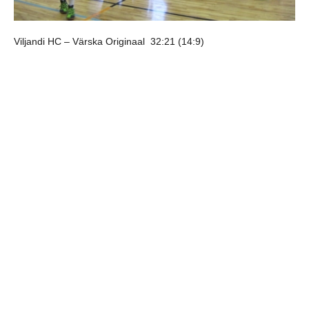
Viljandi HC – Värska Originaal 32:21 (14:9)
Viljandi HC:
Kristo Voika 9, Ott Varik 9, Kristjan Koovit 5, Robert
Lõpp 4, Marko Koks 1, Sten Maasalu 1, Madis Parik 1, Karl
Roosna 1, Martin Ott Sülla 1, Marko Peterson, Karl Toom,
Sander Aasmäe, Mark Lõpp. Väravas Rasmus Ots ja Joel Urbel.
jaga postitust:
eelmine
järgmine