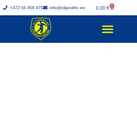
0
0,00
€
+372 56 458 475
info@viljandihc.ee