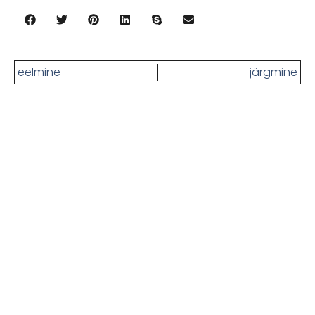
eelmine
järgmine
Kas oled ikka näljane? Siin on
rohkem