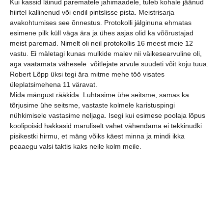
Kui kassid läinud parematele jahimaadele, tuleb kohale jäänud
hiirtel kallinenud või endil pintslisse pista. Meistrisarja
avakohtumises see õnnestus. Protokolli jälginuna ehmatas
esimene pilk küll väga ära ja ühes asjas olid ka võõrustajad
meist paremad. Nimelt oli neil protokollis 16 meest meie 12
vastu. Ei mäletagi kunas mulkide malev nii väikesearvuline oli,
aga vaatamata vähesele võitlejate arvule suudeti võit koju tuua.
Robert Lõpp üksi tegi ära mitme mehe töö visates
üleplatsimehena 11 väravat.
Mida mängust rääkida. Luhtasime ühe seitsme, samas ka
tõrjusime ühe seitsme, vastaste kolmele karistuspingi
nühkimisele vastasime neljaga. Isegi kui esimese poolaja lõpus
koolipoisid hakkasid maruliselt vahet vähendama ei tekkinudki
pisikestki hirmu, et mäng võiks käest minna ja mindi ikka
peaaegu valsi taktis kaks neile kolm meile.
Kuna silmanurgast sai jälgitud ka pealinlaste omavahelist
madistamist, siis julgen arvata, et kisub põnevaks, kisub
paganama põnevaks see käsipalli meistrisarja hooaaeg.
Järgmine kohtmine esindusmeeskonnal sel pühapäeval, kui
okkalisel teekonnal võõrustavad meid Oskari teenekad ja