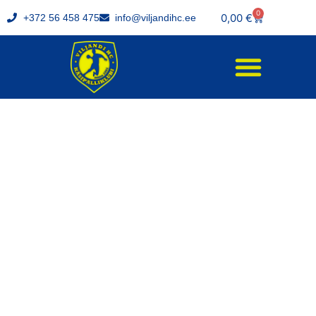
0
0,00
€
+372 56 458 475
info@viljandihc.ee