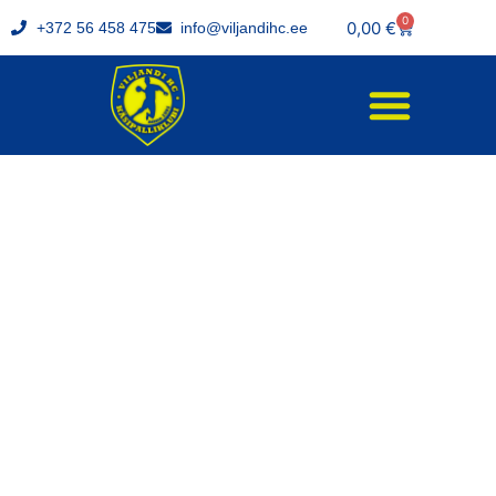
0
0,00
€
+372 56 458 475
info@viljandihc.ee