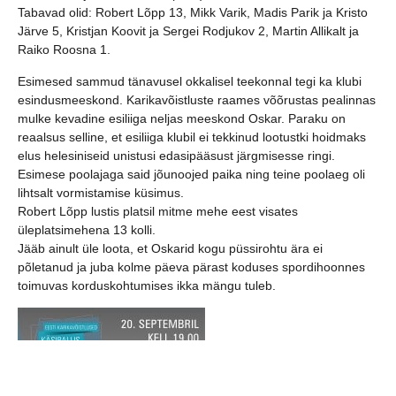
Tabavad olid:
Robert Lõpp 13, Mikk Varik, Madis Parik ja Kristo
Järve 5, Kristjan Koovit ja Sergei Rodjukov 2, Martin Allikalt ja
Raiko Roosna 1.
Esimesed sammud tänavusel okkalisel teekonnal tegi ka klubi
esindusmeeskond. Karikavõistluste raames võõrustas pealinnas
mulke kevadine esiliiga neljas meeskond Oskar. Paraku on
reaalsus selline, et esiliiga klubil ei tekkinud lootustki hoidmaks
elus helesiniseid unistusi edasipääsust järgmisesse ringi.
Esimese poolajaga said jõunoojed paika ning teine poolaeg oli
lihtsalt vormistamise küsimus.
Robert Lõpp lustis platsil mitme mehe eest visates
üleplatsimehena 13 kolli.
Jääb ainult üle loota, et Oskarid kogu püssirohtu ära ei
põletanud ja juba kolme päeva pärast koduses spordihoonnes
toimuvas korduskohtumises ikka mängu tuleb.