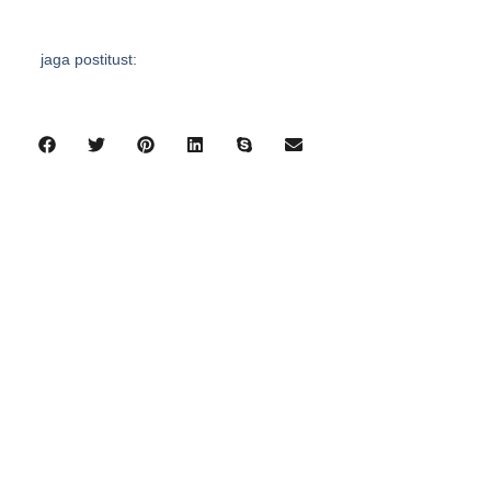
jaga postitust:
eelmine
järgmine