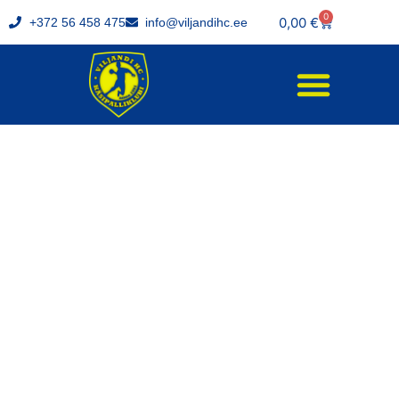
0
0,00
€
+372 56 458 475
info@viljandihc.ee