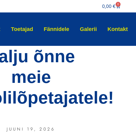
0
0,00
€
t
Toetajad
Fännidele
Galerii
Kontakt
alju õnne
meie
lilõpetajatele!
JUUNI 19, 2026