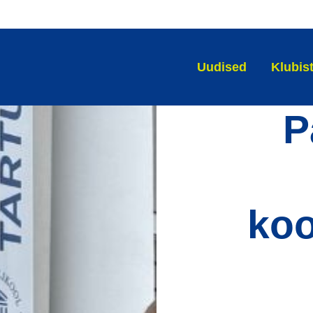
Uudised
Klubis
P
koo