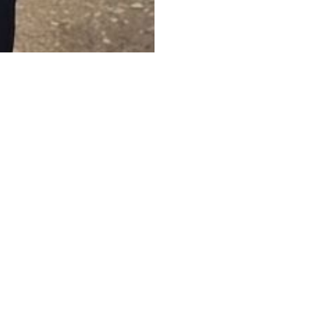
elson, Rico-Richard Reiser, Chris-Robin Krabi ja Kaspar Oja!