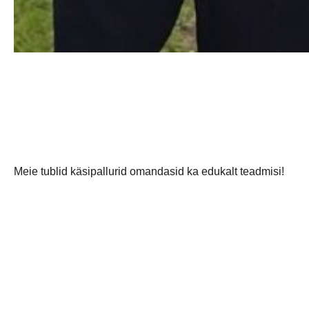
Meie tublid käsipallurid omandasid ka edukalt teadmisi!
Palju õnne Hendrik Koks, Johannes Pertelson, Leonhard Pert
Tuult tiibadesse Teile!
Fotod: erakogud