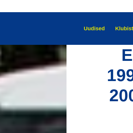
Uudised
Klubis
E
199
20