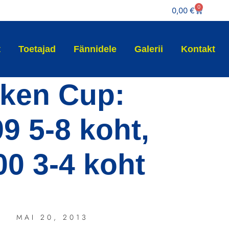
0
0,00
€
t
Toetajad
Fännidele
Galerii
Kontakt
ken Cup:
9 5-8 koht,
00 3-4 koht
MAI 20, 2013