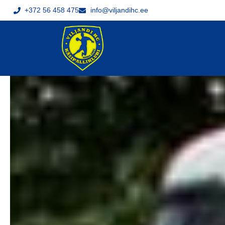
+372 56 458 475
info@viljandihc.ee