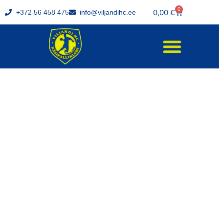
0
0,00
€
+372 56 458 475
info@viljandihc.ee