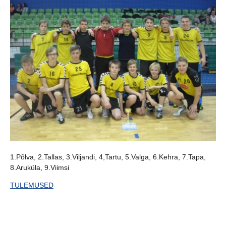
1.Põlva, 2.Tallas, 3.Viljandi, 4,Tartu, 5.Valga, 6.Kehra, 7.Tapa,
8.Aruküla, 9.Viimsi
TULEMUSED
Medalid, diplomid, sokolaadid saabusid ja on treeneri käes.
Helistage ning tulge järele!