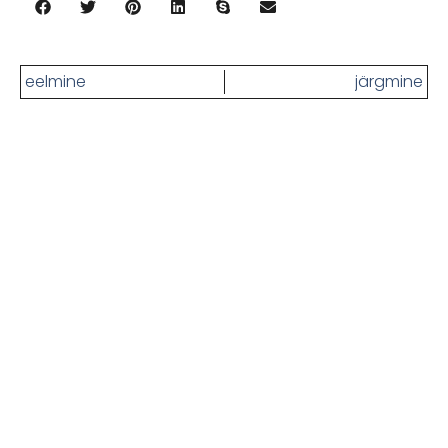
eelmine
järgmine
Kas oled ikka näljane? Siin on
rohkem