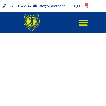
0
0,00
€
+372 56 458 475
info@viljandihc.ee